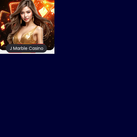
J Marble Casino