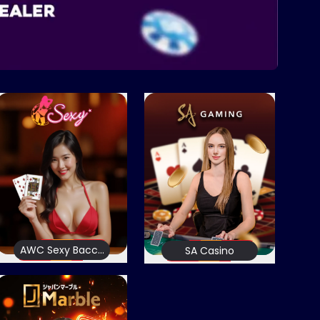
AWC Sexy Baccarat 2
SA Casino