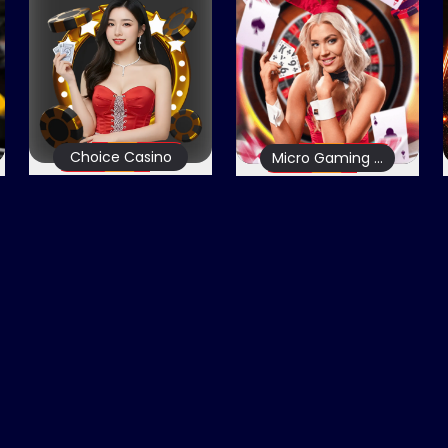
Choice Casino
Micro Gaming Casino