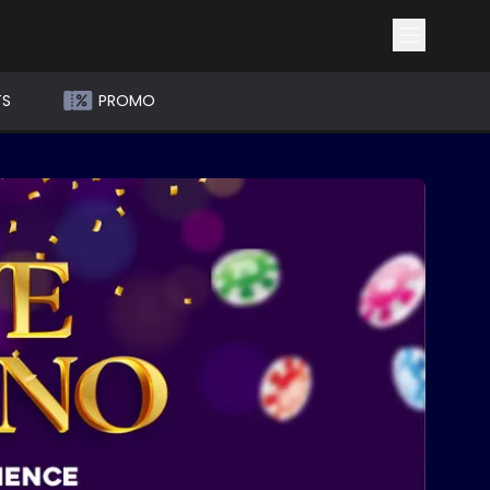
TS
PROMO