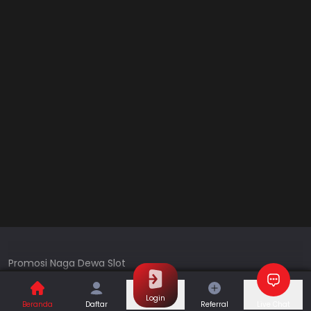
Promosi Naga Dewa Slot
Login
Nikmati Berbagai Promosi Menarik di Nagadewa
Beranda
Daftar
Referral
Live Chat