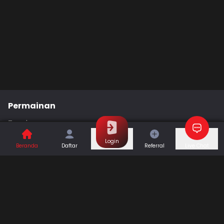
Permainan
Togel
Slot
Casino
Games
Login
Beranda
Daftar
Referral
Live Chat
Sports
Promo
Bantuan & Panduan
Tentang Kami
Syarat dan Ketentuan
Kebijakan Privasi
Pusat Bantuan